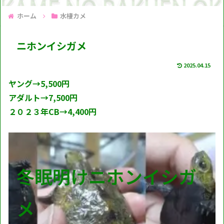
ホーム
水棲カメ
ニホンイシガメ
2025.04.15
ヤング→5,500円
アダルト→7,500円
２０２３年CB→4,400円
冬眠明けニホンイシガ
メ