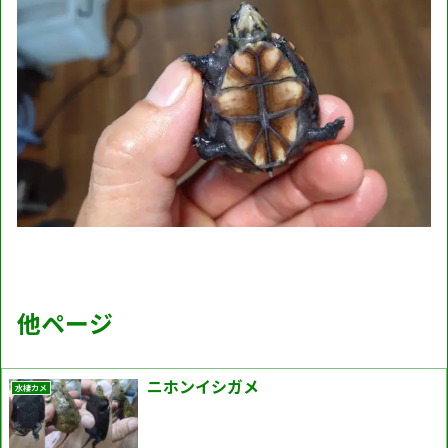
他ページ
ニホンイシガメ
水棲カメ